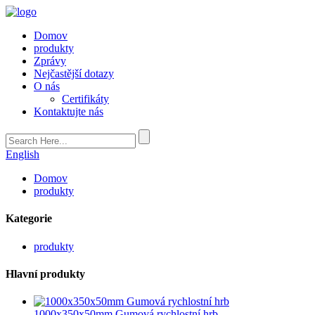
Domov
produkty
Zprávy
Nejčastější dotazy
O nás
Certifikáty
Kontaktujte nás
English
Domov
produkty
Kategorie
produkty
Hlavní produkty
1000x350x50mm Gumová rychlostní hrb