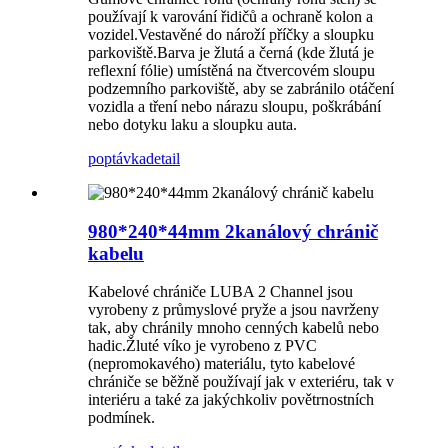
používají k varování řidičů a ochraně kolon a
vozidel.Vestavěné do nároží příčky a sloupku
parkoviště.Barva je žlutá a černá (kde žlutá je
reflexní fólie) umístěná na čtvercovém sloupu
podzemního parkoviště, aby se zabránilo otáčení
vozidla a tření nebo nárazu sloupu, poškrábání
nebo dotyku laku a sloupku auta.
poptávka
detail
980*240*44mm 2kanálový chránič
kabelu
Kabelové chrániče LUBA 2 Channel jsou
vyrobeny z průmyslové pryže a jsou navrženy
tak, aby chránily mnoho cenných kabelů nebo
hadic.Žluté víko je vyrobeno z PVC
(nepromokavého) materiálu, tyto kabelové
chrániče se běžně používají jak v exteriéru, tak v
interiéru a také za jakýchkoliv povětrnostních
podmínek.