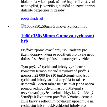
bloku kola v kole pod, účinně hraje roli zastavení
nebo vpřed, je vozidlo s, silniční nouzové opravy
důležité bezpečnostní zásoby.
poptávka
detail
1000x350x50mm Gumová rychlostní
hrb
Pryžové zpomalovací hrby jsou zařízení pro
řízení dopravy, která se používají pro trvalé nebo
dočasné snížení rychlosti motorových vozidel.
Tyto pryžové rychlostní hrboly vyrobené z
komerční termoplastické recyklované pryže s
nosností 22 000 lbs (10 tun).Kromě toho jsou
rychlostní hrboly snadná a rychlá instalace a
demontáž, kterou může nainstalovat jedna osoba
pomocí jednoduchých nástrojů.Materiál z
recyklované pryže a velmi lehký, který může být
šetrnější k životnímu prostředí.Výrobek černé a
žluté barvy s reflexním povlakem upozorňuje na
rychlostní hrb v noci.Rychlostní hrboly pro