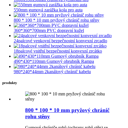
550mm gumová zarážka kola pro auta
800 * 100 * 10 mm pryžový chránič rohu stěny
360*360*700mm PVC dopravní kužel
24palcové venkovní bezpečnostní konvexní zrcadlo
18palcové vnitřní bezpečnostní konvexní zrcátko
490*430*110mm Gumový obrubník Rampa
980*240*44mm 2kanálový chránič kabelu
produkty
800 * 100 * 10 mm pryžový chránič
rohu stěny
Gumové chrániče rohů (ochrany rohů stěn) se