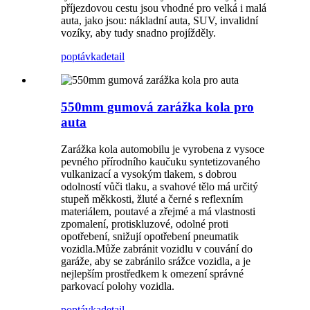
příjezdovou cestu jsou vhodné pro velká i malá
auta, jako jsou: nákladní auta, SUV, invalidní
vozíky, aby tudy snadno projížděly.
poptávka
detail
550mm gumová zarážka kola pro
auta
Zarážka kola automobilu je vyrobena z vysoce
pevného přírodního kaučuku syntetizovaného
vulkanizací a vysokým tlakem, s dobrou
odolností vůči tlaku, a svahové tělo má určitý
stupeň měkkosti, žluté a černé s reflexním
materiálem, poutavé a zřejmé a má vlastnosti
zpomalení, protiskluzové, odolné proti
opotřebení, snižují opotřebení pneumatik
vozidla.Může zabránit vozidlu v couvání do
garáže, aby se zabránilo srážce vozidla, a je
nejlepším prostředkem k omezení správné
parkovací polohy vozidla.
poptávka
detail