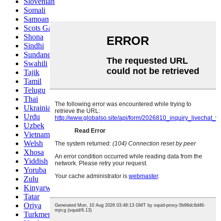
Slovenian
Somali
Samoan
Scots Gaelic
Shona
Sindhi
Sundanese
Swahili
Tajik
Tamil
Telugu
Thai
Ukrainian
Urdu
Uzbek
Vietnamese
Welsh
Xhosa
Yiddish
Yoruba
Zulu
Kinyarwanda
Tatar
Oriya
Turkmen