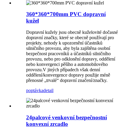
360*360*700mm PVC dopravní
kužel
Dopravní kužely jsou obecně kuželovité dočasné
dopravní značky, které se obecně používají pro
projekty, nehody k upozornění účastníků
silničního provozu, aby byla zajištěna osobní
bezpečnost pracovníků a účastníků silničního
provozu, nebo pro odklonění dopravy, oddělení
nebo konvergenci pěšího a automobilového
provozu.V jiných případech však denní
oddělení/konvergence dopravy použije méně
přenosné „trvalé“ dopravní značení/značky.
poptávka
detail
24palcové venkovní bezpečnostní
konvexní zrcadlo