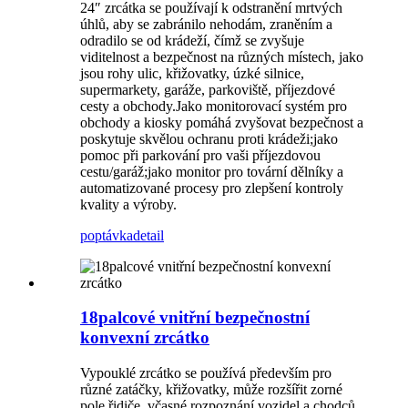
24″ zrcátka se používají k odstranění mrtvých
úhlů, aby se zabránilo nehodám, zraněním a
odradilo se od krádeží, čímž se zvyšuje
viditelnost a bezpečnost na různých místech, jako
jsou rohy ulic, křižovatky, úzké silnice,
supermarkety, garáže, parkoviště, příjezdové
cesty a obchody.Jako monitorovací systém pro
obchody a kiosky pomáhá zvyšovat bezpečnost a
poskytuje skvělou ochranu proti krádeži;jako
pomoc při parkování pro vaši příjezdovou
cestu/garáž;jako monitor pro tovární dělníky a
automatizované procesy pro zlepšení kontroly
kvality a výroby.
poptávka
detail
18palcové vnitřní bezpečnostní
konvexní zrcátko
Vypouklé zrcátko se používá především pro
různé zatáčky, křižovatky, může rozšířit zorné
pole řidiče, včasné rozpoznání vozidel a chodců