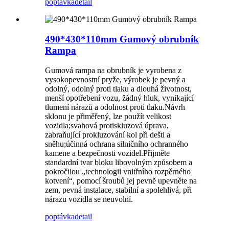
poptávka
detail
490*430*110mm Gumový obrubník
Rampa
Gumová rampa na obrubník je vyrobena z
vysokopevnostní pryže, výrobek je pevný a
odolný, odolný proti tlaku a dlouhá životnost,
menší opotřebení vozu, žádný hluk, vynikající
tlumení nárazů a odolnost proti tlaku.Návrh
sklonu je přiměřený, lze použít velikost
vozidla;svahová protiskluzová úprava,
zabraňující prokluzování kol při dešti a
sněhu;účinná ochrana silničního ochranného
kamene a bezpečnosti vozidel.Přijměte
standardní tvar bloku libovolným způsobem a
pokročilou „technologii vnitřního rozpěrného
kotvení“, pomocí šroubů jej pevně upevněte na
zem, pevná instalace, stabilní a spolehlivá, při
nárazu vozidla se neuvolní.
poptávka
detail